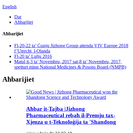
English
Dar
Aħbarijiet
Aħbarijiet
Fl-20-22 ta’ Ġunju Jizhong Group attenda VIV Europe 2018
f’Utrecht, l-Olanda
Fl-20 ta’ Lulju 2016
Matul it-3 ta’ Novembru, 2017 sat-8 ta’ Novembru, 2017,
spetturi minn National Medicines & Posons Board (NMPB)
Aħbarijiet
Aħbar it-Tajba |Jizhong
Pharmaceutical rebaħ il-Premju tax-
Xjenza u t-Teknoloġija ta 'Shandong