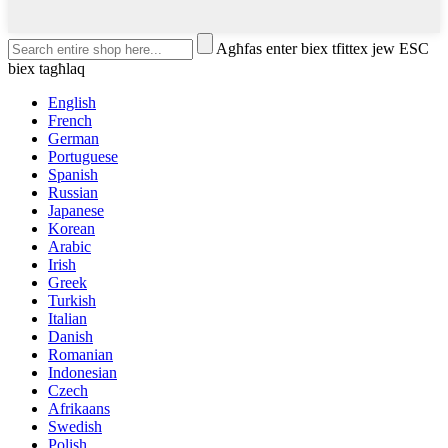
Agħfas enter biex tfittex jew ESC
biex tagħlaq
English
French
German
Portuguese
Spanish
Russian
Japanese
Korean
Arabic
Irish
Greek
Turkish
Italian
Danish
Romanian
Indonesian
Czech
Afrikaans
Swedish
Polish