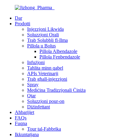
Dar
Prodotti
Injezzjoni Likwida
Soluzzjoni Orali
Trab Solubbli fl-Ilma
Pillola u Bolus
Pillola Albendazole
Pillola Fenbendazole
Infużjoni
Taħlita minn qabel
APIs Veterinarji
Trab għall-injezzjoni
Spray
Mediċina Tradizzjonali Ċiniża
Qtar
Soluzzjoni pour-on
Diżinfettant
Aħbarijiet
FAQs
Fuqna
Tour tal-Fabbrika
Ikkuntatjana