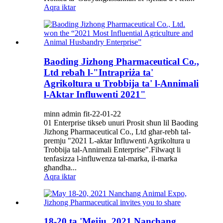
Aqra iktar
Baoding Jizhong Pharmaceutical Co.,
Ltd rebaħ l-"Intrapriża ta'
Agrikoltura u Trobbija ta' l-Annimali
l-Aktar Influwenti 2021"
minn admin fit-22-01-22
01 Enterprise tikseb unuri Prosit sħun lil Baoding
Jizhong Pharmaceutical Co., Ltd għar-rebħ tal-
premju "2021 L-aktar Influwenti Agrikoltura u
Trobbija tal-Annimali Enterprise".Filwaqt li
tenfasizza l-influwenza tal-marka, il-marka
għandha...
Aqra iktar
18-20 ta 'Mejju, 2021 Nanchang