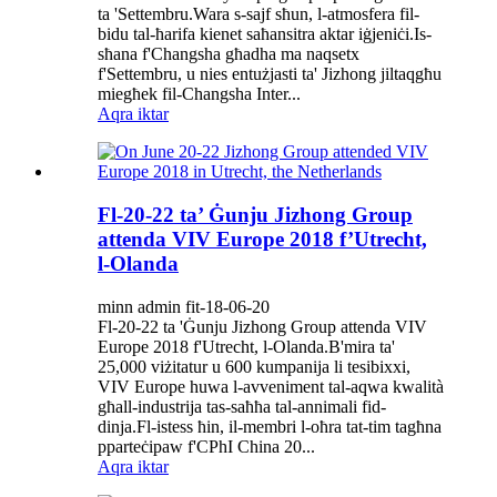
ta 'Settembru.Wara s-sajf sħun, l-atmosfera fil-
bidu tal-ħarifa kienet saħansitra aktar iġjeniċi.Is-
sħana f'Changsha għadha ma naqsetx
f'Settembru, u nies entużjasti ta' Jizhong jiltaqgħu
miegħek fil-Changsha Inter...
Aqra iktar
Fl-20-22 ta’ Ġunju Jizhong Group
attenda VIV Europe 2018 f’Utrecht,
l-Olanda
minn admin fit-18-06-20
Fl-20-22 ta 'Ġunju Jizhong Group attenda VIV
Europe 2018 f'Utrecht, l-Olanda.B'mira ta'
25,000 viżitatur u 600 kumpanija li tesibixxi,
VIV Europe huwa l-avveniment tal-aqwa kwalità
għall-industrija tas-saħħa tal-annimali fid-
dinja.Fl-istess ħin, il-membri l-oħra tat-tim tagħna
pparteċipaw f'CPhI China 20...
Aqra iktar