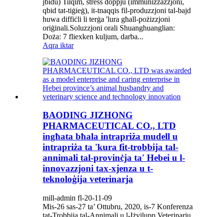
jbidu) Tilqim, stress doppju (immunizzazzjoni,
qbid tat-tiġieġ), it-tnaqqis fil-produzzjoni tal-bajd
huwa diffiċli li terġa 'lura għall-pożizzjoni
oriġinali.Soluzzjoni orali Shuanghuanglian:
Doża: 7 fliexken kuljum, darba...
Aqra iktar
BAODING JIZHONG
PHARMACEUTICAL CO., LTD
ingħata bħala intrapriża mudell u
intrapriża ta 'kura fit-trobbija tal-
annimali tal-provinċja ta' Hebei u l-
innovazzjoni tax-xjenza u t-
teknoloġija veterinarja
mill-admin fl-20-11-09
Mis-26 sas-27 ta’ Ottubru, 2020, is-7 Konferenza
tat-Trobbija tal-Annimali u l-Iżvilupp Veterinarju