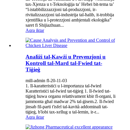
tax-Xjenza u t-Teknoloġija ta’ Hebei bit-tema ta’
“l-istabbilizzazzjoni tal-produzzjoni, ir-
rivitalizzazzjoni tal-industrija tal-ħalib, it-trobbija
xjentifika u l-protezzjoni ambjentali ekoloġika”
saret fi Shijiazhuan...
Aqra iktar
Analiżi tal-Kawżi u Prevenzjoni u
Kontroll tal-Mard tal-Fwied tat-
Tiġieġ
mill-admin fl-20-11-03
1. Il-karatteristiċi u l-importanza tal-fwied
Karatteristiċi tal-fwied tat-tiġieġ 1. Il-fwied tat-
tiġieġ huwa organu relattivament kbir fl-organi, li
jammonta għal madwar 2% tal-ġisem.2. Il-fwied
jinsab fil-parti t'isfel tal-kavità addominali tat-
tiġieġ, b'lobi tax-xellug u tal-lemin, ir-r...
Aqra iktar