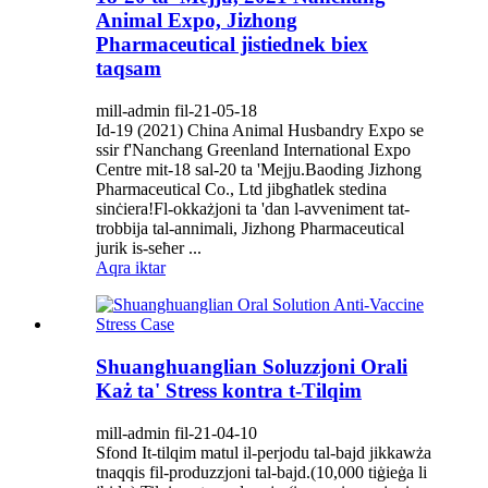
Animal Expo, Jizhong
Pharmaceutical jistiednek biex
taqsam
mill-admin fil-21-05-18
Id-19 (2021) China Animal Husbandry Expo se
ssir f'Nanchang Greenland International Expo
Centre mit-18 sal-20 ta 'Mejju.Baoding Jizhong
Pharmaceutical Co., Ltd jibgħatlek stedina
sinċiera!Fl-okkażjoni ta 'dan l-avveniment tat-
trobbija tal-annimali, Jizhong Pharmaceutical
jurik is-seħer ...
Aqra iktar
Shuanghuanglian Soluzzjoni Orali
Każ ta' Stress kontra t-Tilqim
mill-admin fil-21-04-10
Sfond It-tilqim matul il-perjodu tal-bajd jikkawża
tnaqqis fil-produzzjoni tal-bajd.(10,000 tiġieġa li