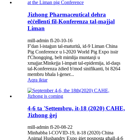
Jizhong Pharmaceutical dehra
eċċellenti fil-Konferenza tal-majjal
Liman
mill-admin fl-20-10-16
F'dan l-istaġun tal-maturità, id-9 Liman China
Pig Conference u l-2020 World Pig Expo issir
f'Chongqing, belt mimlija muntanji u
xmajjar.Minkejja l-impatt tal-epidemija, id-daqs
tal-Konferenza żdied b'mod sinifikanti, bi 8264
membru bħala l-ġener...
Aqra iktar
4-6 ta 'Settembru, it-18 (2020) CAHE,
Jizhong ġej
mill-admin fl-20-08-22
Minħabba l-COVID-19, it-18 (2020) China
Animal Husbandry Expo ġiet posposta għall-4-6