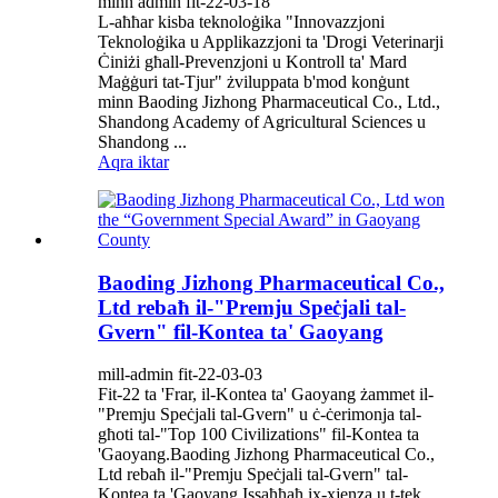
minn admin fit-22-03-18
L-aħħar kisba teknoloġika "Innovazzjoni
Teknoloġika u Applikazzjoni ta 'Drogi Veterinarji
Ċiniżi għall-Prevenzjoni u Kontroll ta' Mard
Maġġuri tat-Tjur" żviluppata b'mod konġunt
minn Baoding Jizhong Pharmaceutical Co., Ltd.,
Shandong Academy of Agricultural Sciences u
Shandong ...
Aqra iktar
Baoding Jizhong Pharmaceutical Co.,
Ltd rebaħ il-"Premju Speċjali tal-
Gvern" fil-Kontea ta' Gaoyang
mill-admin fit-22-03-03
Fit-22 ta 'Frar, il-Kontea ta' Gaoyang żammet il-
"Premju Speċjali tal-Gvern" u ċ-ċerimonja tal-
għoti tal-"Top 100 Civilizations" fil-Kontea ta
'Gaoyang.Baoding Jizhong Pharmaceutical Co.,
Ltd rebaħ il-"Premju Speċjali tal-Gvern" tal-
Kontea ta 'Gaoyang.Issaħħaħ ix-xjenza u t-tek...