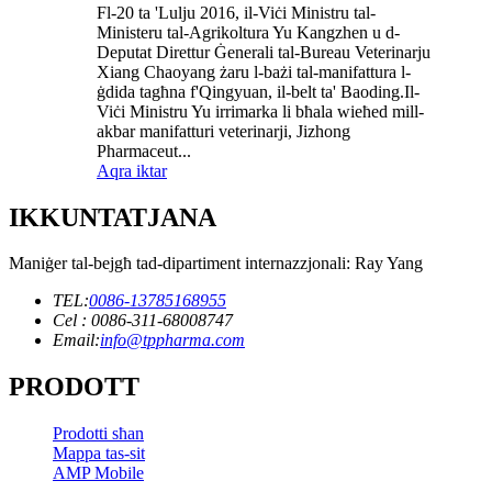
Fl-20 ta 'Lulju 2016, il-Viċi Ministru tal-
Ministeru tal-Agrikoltura Yu Kangzhen u d-
Deputat Direttur Ġenerali tal-Bureau Veterinarju
Xiang Chaoyang żaru l-bażi tal-manifattura l-
ġdida tagħna f'Qingyuan, il-belt ta' Baoding.Il-
Viċi Ministru Yu irrimarka li bħala wieħed mill-
akbar manifatturi veterinarji, Jizhong
Pharmaceut...
Aqra iktar
IKKUNTATJANA
Maniġer tal-bejgħ tad-dipartiment internazzjonali: Ray Yang
TEL:
0086-13785168955
Cel : 0086-311-68008747
Email:
info@tppharma.com
PRODOTT
Prodotti sħan
Mappa tas-sit
AMP Mobile