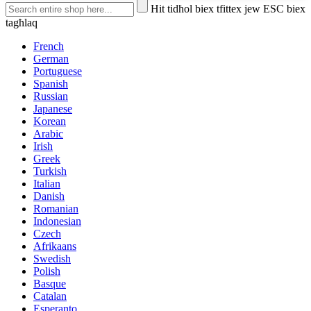
Hit tidħol biex tfittex jew ESC biex
tagħlaq
French
German
Portuguese
Spanish
Russian
Japanese
Korean
Arabic
Irish
Greek
Turkish
Italian
Danish
Romanian
Indonesian
Czech
Afrikaans
Swedish
Polish
Basque
Catalan
Esperanto