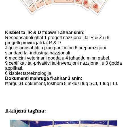
Kisbiet ta 'lR & D f'dawn l-aħħar snin:
Responsabbli għal 1 proġett nazzjonali ta 'R & Ż u 8
proġetti provinċjali ta' R & D.
Jiġi responsabbli u jkun parti minn 6 preparazzjoni
standard tal-industrija nazzjonali.
6 mediċini veterinarji ġodda u 4 jgħaddu minn qabel.
9 ċertifikati tal-privattivi tal-invenzjoni nazzjonali u 3 ġodda
applikati.
6 kisbiet tat-teknoloġija.
Dokumenti maħruġa fl-aħħar 3 snin:
Ħarġu 31 dokument, fosthom 8 inklużi fuq SCI, 1 fuq l-EI.
Il-klijenti tagħna: