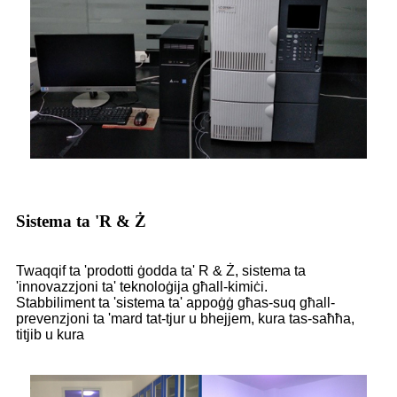
Sistema ta 'R & Ż
Twaqqif ta 'prodotti ġodda ta' R & Ż, sistema ta
'innovazzjoni ta' teknoloġija għall-kimiċi.
Stabbiliment ta 'sistema ta' appoġġ għas-suq għall-
prevenzjoni ta 'mard tat-tjur u bhejjem, kura tas-saħħa,
titjib u kura