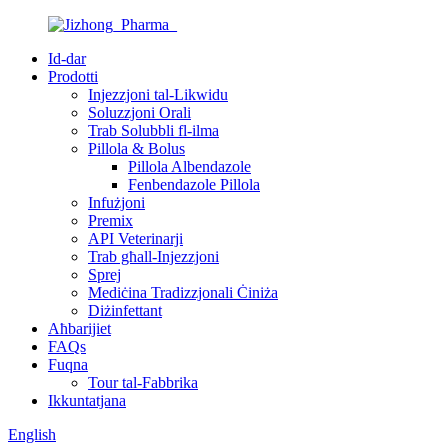
Id-dar
Prodotti
Injezzjoni tal-Likwidu
Soluzzjoni Orali
Trab Solubbli fl-ilma
Pillola & Bolus
Pillola Albendazole
Fenbendazole Pillola
Infużjoni
Premix
API Veterinarji
Trab għall-Injezzjoni
Sprej
Mediċina Tradizzjonali Ċiniża
Diżinfettant
Aħbarijiet
FAQs
Fuqna
Tour tal-Fabbrika
Ikkuntatjana
English