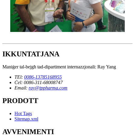
IKKUNTATJANA
Maniġer tal-bejgħ tad-dipartiment internazzjonali: Ray Yang
TEl:
0086-13785168955
Ċel: 0086-311-68008747
Email:
ray@tppharma.com
PRODOTT
Hot Tags
Sitemap.xml
AVVENIMENTI